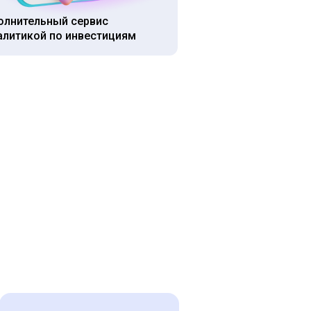
олнительный сервис
алитикой по инвестициям
видендов,