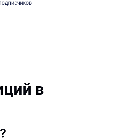
подписчиков
иций в
?