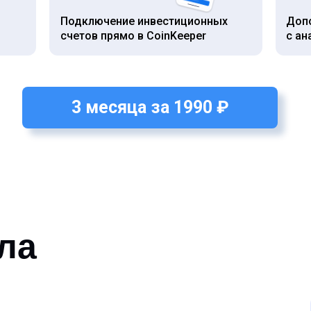
Подключение инвестиционных
Доп
счетов прямо в CoinKeeper
с ан
3 месяца за 1990 ₽
ла
ваша доходность, календарь ди
ребалансировка и многое другое