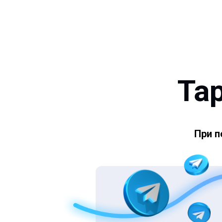
Тар
При 
При п