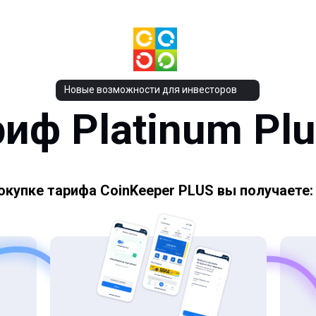
Новые возможности для инвесторов
иф Platinum Pl
покупке тарифа CoinKeeper PLUS вы получаете
окупке тарифа CoinKeeper PLUS вы получаете: